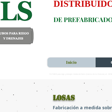
DISTRIBUID
DE PREFABRICAD
Inicio
FLS TUBOS para riego y drenajes: Vereda del Reino (Camino de los Fortunas) s/n 3013
LOSAS
Fabricación a medida sobr