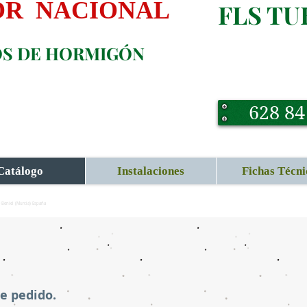
OR NACIONAL
FLS TU
OS DE HORMIGÓN
628 84
Catálogo
Instalaciones
Fichas Técni
0 Beniel (Murcia) España
e pedido.